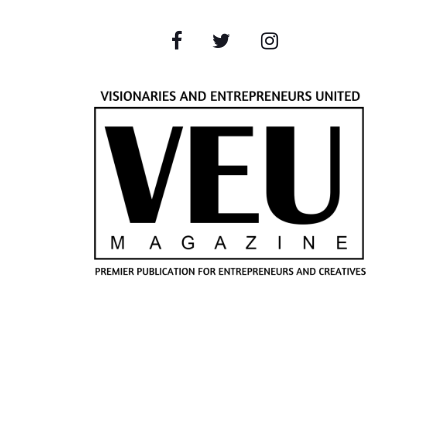
Skip to content